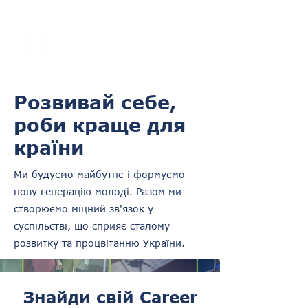
UGEN
Employer
Branding Agency
Розвивай себе,
роби краще для
країни
Ми будуємо майбутнє і формуємо
нову генерацію молоді. Разом ми
створюємо міцний зв'язок у
суспільстві, що сприяє сталому
розвитку та процвітанню України.
Знайди свій Career