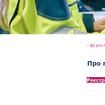
< До усіх 
Про 
Реєстр