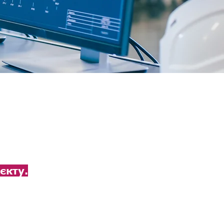
єкту.