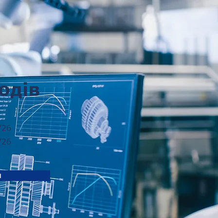
одів
/26
/26
я