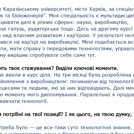
 Каразінському університеті, місто Харків, за спеціа
ія та біоінженерія". Моя спеціальність є мультидисц
цювати далі в різних сферах: наука, виробництво,
на галузь, аудиторська тощо. Десь на другому курсі
 над власним розвитком і кар'єрою. У результаті не
ився на кар'єрі на виробництві. Мені подобається в
ти, мати справу з передовими технологіями, управл
му вирішив спробувати себе саме тут.
ить твоє стажування? Виділи ключові моменти.
е ввели в курс діла. На три місяці була розроблена
йомлення з виробництвом: починаючи від технології
цесами та людьми, які за них відповідають. Далі м
до моменту мого дипломування. Паралельно я прод
вивчати технології.
 потрібні на твої позиції? І як цього, на твою думку
треба було — це все-таки суто технологічні знання.
в з університету, вони є біотехнологічними й без них