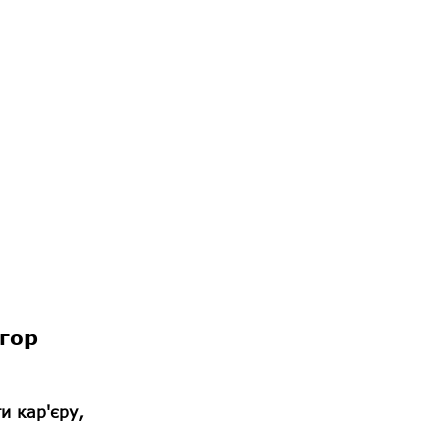
гор
и кар'єру,