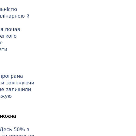
льністю
иплінарною й
 я почав
легкого
се
яти
 програма
 й закінчуючи
ене залишили
овжую
, можна
 Десь 50% з
 ти просто не