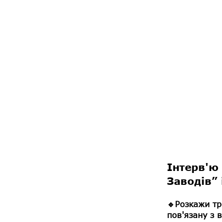
Інтерв'ю
Заводів”
🔹Розкажи тр
пов'язану з 