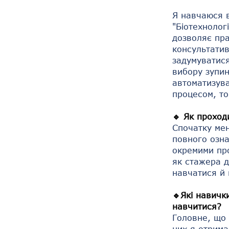
Я навчаюся в
"Біотехнолог
дозволяє пра
консультатив
задумуватися
вибору зупин
автоматизува
процесом, то
🔹 Як проход
Спочатку мен
повного озна
окремими про
як стажера 
навчатися й 
🔹Які навички
навчитися?
Головне, що 
них я отрима