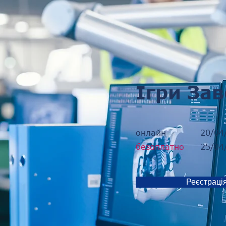
Ігри Зав
онлайн
20/04
безоплатно
25/04
Реєстраці