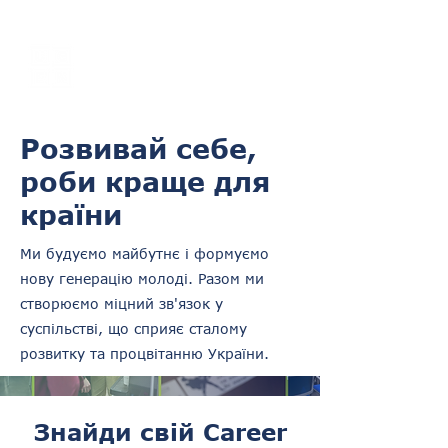
UGEN
Employer
Branding Agency
Розвивай себе,
роби краще для
країни
Ми будуємо майбутнє і формуємо
нову генерацію молоді. Разом ми
створюємо міцний зв'язок у
суспільстві, що сприяє сталому
розвитку та процвітанню України.
Знайди свій Career