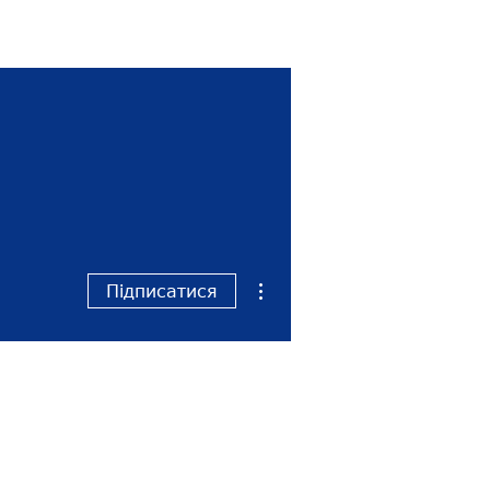
R-консультація
Контакти
Інші дії
Підписатися