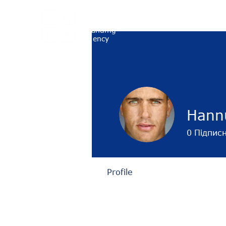
UGEN
Employer
Головна
Найкращий
Branding
Agency
Hann
0
Підпис
Profile