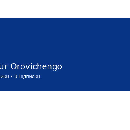
 роботодавець
Послуги та кейси
Кар'єрний метч
H
ur Orovichengo
ники
0
Підписки