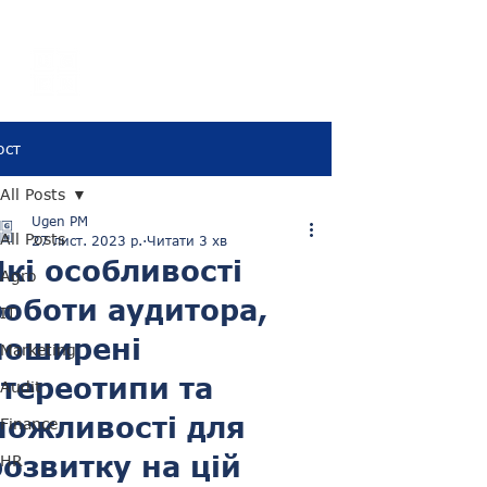
UGEN
Employer
Branding Agency
ост
All Posts
Ugen PM
All Posts
27 лист. 2023 р.
Читати 3 хв
Які особливості
Agro
роботи аудитора,
IT
поширені
Marketing
стереотипи та
Audit
можливості для
Finance
розвитку на цій
HR