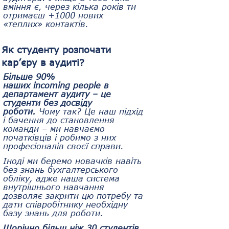
вміння є, через кілька років ти 
отримаєш +1000 нових 
«теплих» контактів.
Як студенту розпочати 
кар’єру в аудиті?
Більше 90% 
наших incoming people в 
департамент аудиту – це 
студенти без досвіду 
роботи. 
Чому так? Це наш підхід 
і бачення до становлення 
команди – ми навчаємо 
початківців і робимо з них 
професіоналів своєї справи.
Іноді ми беремо новачків навіть 
без знань бухгалтерського 
обліку, адже наша система 
внутрішнього навчання 
дозволяє закрити цю потребу та 
дати співробітнику необхідну 
базу знань для роботи. 
Щорічно більш ніж 30 студентів 