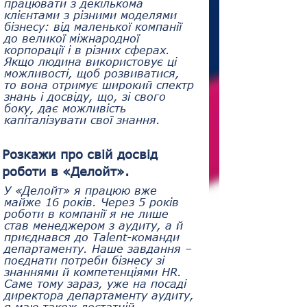
працювати з декількома 
клієнтами з різними моделями 
бізнесу: від маленької компанії 
до великої міжнародної 
корпорації і в різних сферах. 
Якщо людина використовує ці 
можливості, щоб розвиватися, 
то вона отримує широкий спектр 
знань і досвіду, що, зі свого 
боку, дає можливість 
капіталізувати свої знання.
Розкажи про свій досвід 
роботи в «Делойт».
У «Делойт» я працюю вже 
майже 16 років. Через 5 років 
роботи в компанії я не лише 
став менеджером з аудиту, а й 
приєднався до Talent-команди 
департаменту. Наше завдання – 
поєднати потреби бізнесу зі 
знаннями й компетенціями HR. 
Саме тому зараз, уже на посаді 
директора департаменту аудиту, 
я маю також достатній 