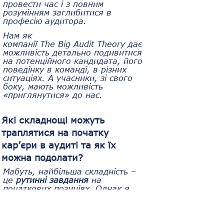
провести час і з повним 
розумінням заглибитися в 
професію аудитора.
Нам як 
компанії The Big Audit Theory дає 
можливість детально подивитися 
на потенційного кандидата, його 
поведінку в команді, в різних 
ситуаціях. А учасники, зі свого 
боку, мають можливість 
«приглянутися» до нас.
Які складнощі можуть 
траплятися на початку 
кар’єри в аудиті та як їх 
можна подолати?
Мабуть, найбільша складність – 
це 
рутинні завдання
 на 
початкових позиціях. Однак я 
насправді не знаю професії, де 
немає рутинних завдань. 
Головне – правильно їх 
збалансувати та 