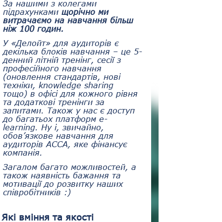
За нашими з колегами 
підрахунками 
щорічно ми 
витрачаємо на навчання більш 
ніж 100 годин. 
У «Делойт» для аудиторів є 
декілька блоків навчання – це 5-
денний літній тренінг, сесії з 
професійного навчання 
(оновлення стандартів, нові 
техніки, knowledge sharing 
тощо) в офісі для кожного рівня 
та додаткові тренінги за 
запитами. Також у нас є доступ 
до багатьох платформ e-
learning. Ну і, звичайно, 
обов’язкове навчання для 
аудиторів ACCA, яке фінансує 
компанія. 
Загалом багато можливостей, а 
також наявність бажання та 
мотивації до розвитку наших 
співробітників :)
Які вміння та якості 