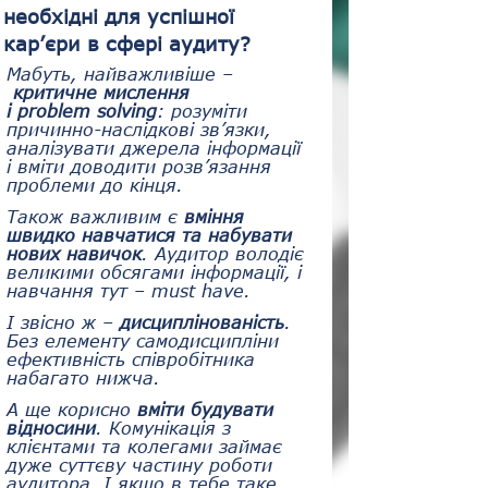
необхідні для успішної 
кар’єри в сфері аудиту?
Мабуть, найважливіше –
критичне мислення 
і problem solving
: розуміти 
причинно-наслідкові зв’язки, 
аналізувати джерела інформації 
і вміти доводити розв’язання 
проблеми до кінця. 
Також важливим є 
вміння 
швидко навчатися та набувати 
нових навичок
.
Аудитор володіє 
великими обсягами інформації, і 
навчання тут – must have.
І звісно ж – 
дисциплінованість
. 
Без елементу самодисципліни 
ефективність співробітника 
набагато нижча.
А ще корисно 
вміти будувати 
відносини
. Комунікація з 
клієнтами та колегами займає 
дуже суттєву частину роботи 
аудитора. І якщо в тебе таке 