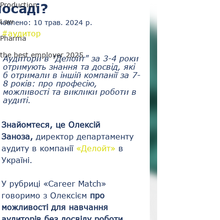
посаді?
Production
Law
новлено:
10 трав. 2024 р.
#аудитор
Pharma
the best employer 2025
Аудитори в "Делойт" за 3-4 роки 
отримують знання та досвід, які 
б отримали в іншій компанії за 7-
8 років: про професію, 
можливості та виклики роботи в 
аудиті.
Знайомтеся, це Олексій 
Заноза, 
директор департаменту 
аудиту в компанії 
«Делойт»
 в 
Україні.
У рубриці «Career Match» 
говоримо з Олексієм 
про 
можливості для навчання 
аудиторів без досвіду роботи, 