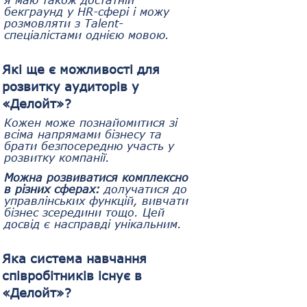
бекграунд у HR-сфері і можу 
розмовляти з Talent-
спеціалістами однією мовою. 
Які ще є можливості для 
розвитку аудиторів у 
«Делойт»?
Кожен може познайомитися зі 
всіма напрямами бізнесу та 
брати безпосередню участь у 
розвитку компанії.
Можна розвиватися комплексно 
в різних сферах:
 долучатися до 
управлінських функцій, вивчати 
бізнес зсередини тощо. Цей 
досвід є насправді унікальним.
Яка система навчання 
співробітників існує в 
«Делойт»?