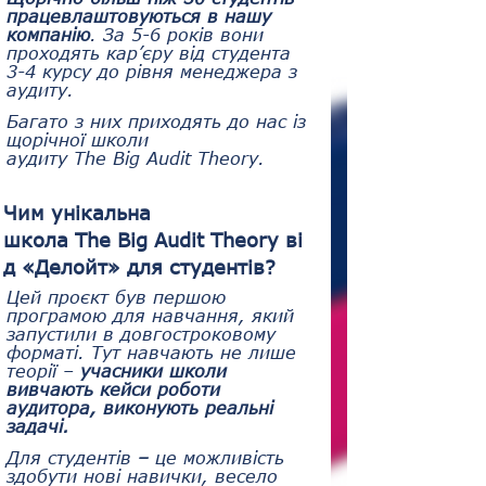
працевлаштовуються в нашу 
компанію
. За 5-6 років вони 
проходять кар’єру від студента 
3-4 курсу до рівня менеджера з 
аудиту.
Багато з них приходять до нас із 
щорічної школи 
аудиту The Big Audit Theory.
Чим унікальна 
школа The Big Audit Theory ві
д «Делойт» для студентів?
Цей проєкт був першою 
програмою для навчання, який 
запустили в довгостроковому 
форматі. Тут навчають не лише 
теорії – 
учасники школи 
вивчають кейси роботи 
аудитора, виконують реальні 
задачі. 
Для студентів 
–
 це можливість 
здобути нові навички, весело 